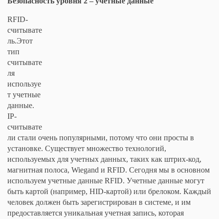
Безопасность уровня 2 – учетные данные
RFID-
считывате
ль.Этот
тип
считывате
ля
используе
т учетные
данные.
IP-
считывате
ли стали очень популярными, потому что они просты в
установке. Существует множество технологий,
используемых для учетных данных, таких как штрих-код,
магнитная полоса, Wiegand и RFID. Сегодня мы в основном
используем учетные данные RFID. Учетные данные могут
быть картой (например, HID-картой) или брелоком. Каждый
человек должен быть зарегистрирован в системе, и им
предоставляется уникальная учетная запись, которая