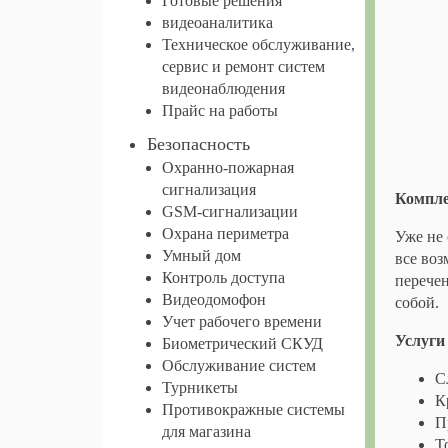
Готовые решения
видеоаналитика
Техническое обслуживание,
сервис и ремонт систем
видеонаблюдения
Прайс на работы
Безопасность
Охранно-пожарная
сигнализация
Компле
GSM-сигнализации
Охрана периметра
Уже не 
Умный дом
все воз
Контроль доступа
перечен
Видеодомофон
собой.
Учет рабочего времени
Услуги
Биометрический СКУД
Обслуживание систем
С
Турникеты
К
Противокражные системы
П
для магазина
Т