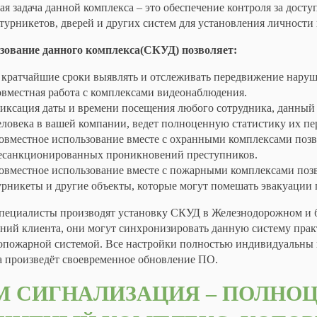
я задача данной комплекса – это обеспечение контроля за дост
турникетов, дверей и других систем для установления личности
зование данного комплекса(СКУД) позволяет:
 кратчайшие сроки выявлять и отслеживать передвижение наруши
овместная работа с комплексами видеонаблюдения.
иксация даты и времени посещения любого сотрудника, данный к
еловека в вашей компании, ведет полноценную статистику их п
овместное использование вместе с охранными комплексами позв
есанкционированных проникновений преступников.
овместное использование вместе с пожарными комплексами позв
урникеты и другие объекты, которые могут помешать эвакуации 
пециалисты производят установку СКУД в Железнодорожном и бл
ний клиента, они могут синхронизировать данную систему прак
опожарной системой. Все настройки полностью индивидуальны и
а произведёт своевременное обновление ПО.
M
СИГНАЛИЗАЦИЯ – ПОЛНОЦ