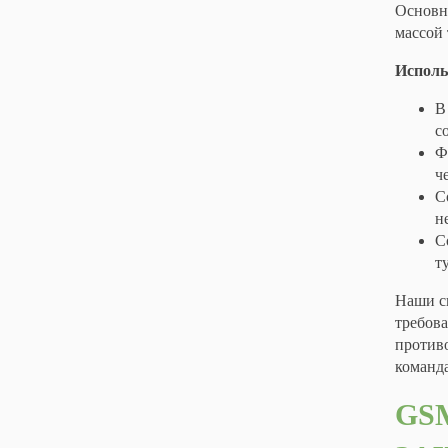
Основна
массой 
Исполь
В
с
Ф
ч
С
н
С
т
Наши с
требова
против
команд
GS