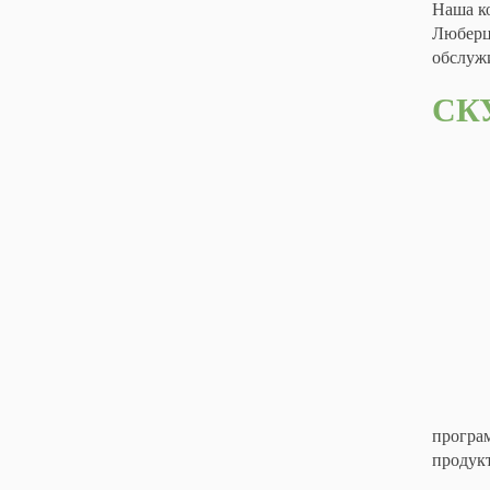
Наша к
Люберц
обслуж
СК
програм
продук