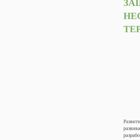
ЗА
НЕ
ТЕ
Развити
развива
разрабо