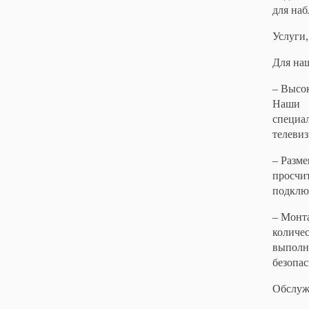
для наб
Услуги
Для на
– Высо
Наши
специа
телеви
– Разме
просчит
подклю
– Монта
количес
выполня
безопас
Обслуж