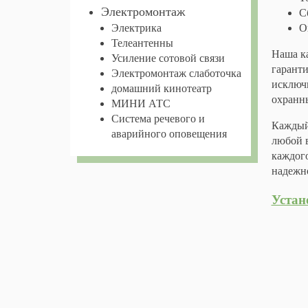
Электромонтаж
С
Электрика
О
Телеантенны
Наша ка
Усиление сотовой связи
гарант
Электромонтаж слаботочка
исключ
домашний кинотеатр
охранн
МИНИ АТС
Система речевого и
Каждый
аварийного оповещения
любой в
каждого
надежн
Устан