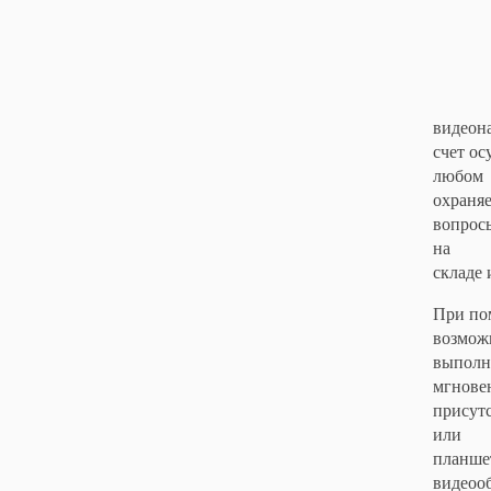
видеона
счет ос
любом
охраняе
вопросы
на
складе 
При пом
возможн
выполня
мгнове
присут
или
планше
видеоо