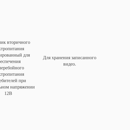
ник вторичного
ктропитания
вированный для
Для хранения записанного
беспечения
видео.
перебойного
ктропитания
ебителей при
ьном напряжении
12В