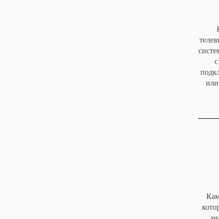
телев
систе
с
подк
или
Кам
кото
ан