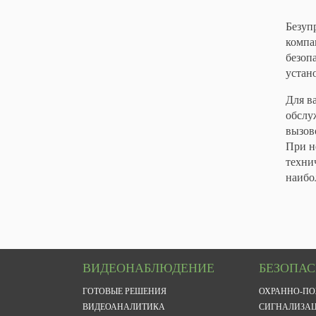
Безуп
компа
безоп
устан
Для в
обслу
вызов
При н
техни
наибо
ВИДЕОНАБЛЮДЕНИЕ
БЕЗОПА
ГОТОВЫЕ РЕШЕНИЯ
ОХРАННО-П
ВИДЕОАНАЛИТИКА
СИГНАЛИЗА