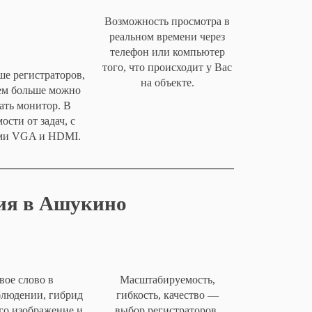
Возможность просмотра в
реальном времени через
телефон или компьютер
того, что происходит у Вас
ше регистраторов,
на объекте.
тем больше можно
ать монитор. В
ости от задач, с
ми VGA и HDMI.
ия в Ашукино
вое слово в
Масштабируемость,
блюдении, гибрид
гибкость, качество —
го изображение и
выбор регистраторов,