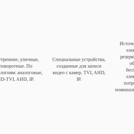
Источ
эле
резер
тренние, уличные,
Специальные устройства,
о
поворотные. По
созданные для записи
бес
логиям: аналоговые,
видео с камер. TVI, AHD,
эле
D-TVI, AHD, IP.
IP.
потр
номинал