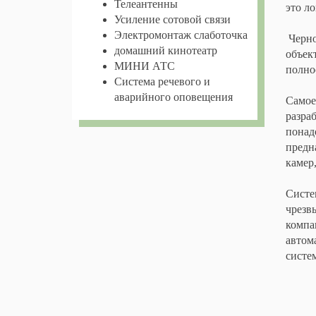
Телеантенны
это л
Усиление сотовой связи
Электромонтаж слаботочка
Черно
домашний кинотеатр
объек
МИНИ АТС
полно
Система речевого и
аварийного оповещения
Самое
разра
понад
предн
камер
Систе
чрезв
компа
автом
систе