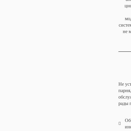
ци
мо
систе
не 
Не ус
парня
обслу
рады 
Об
ин