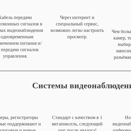
Кабель передачи
Через интернет и
изионных сигналов в
специальный сервис,
мах видеонаблюдения
возможно легко настроить
Чем боль
 одновременным
просмотр.
камер, 
лючением питания и/
выбир
 передачи сигналов
зависим
управления.
разъёма
Системы видеонаблюден
еры, регистраторы
Стандарт с качеством в 1
Но
рые поддерживают и
мегапиксель, следующий
видеона
алоговые и новые
шаг после аналога!
цифрово