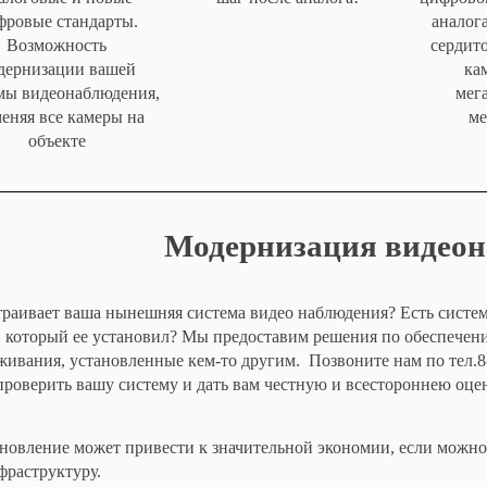
фровые стандарты.
аналога
Возможность
сердито
дернизации вашей
кам
мы видеонаблюдения,
мега
меняя все камеры на
ме
объекте
Модернизация видео
траивает ваша нынешняя система видео наблюдения? Есть система
, который ее установил? Мы предоставим решения по обеспечен
живания, установленные кем-то другим. Позвоните нам по тел.8-
проверить вашу систему и дать вам честную и всестороннею оцен
новление может привести к значительной экономии, если можн
фраструктуру.