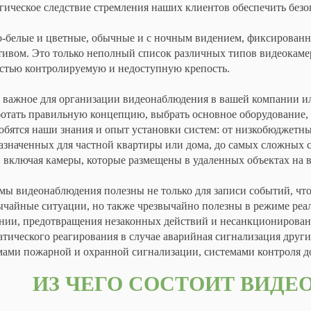
огическое следствие стремления наших клиентов обеспечить безо
-белые и цветные, обычные и с ночным видением, фиксирован
тивом. Это только неполный список различных типов видеокамер
стью контролируемую и недоступную крепость.
 важное для организации видеонаблюдения в вашей компании ил
ботать правильную концепцию, выбрать основное оборудование, 
обятся наши знания и опыт установки систем: от низкобюджетны
азначенных для частной квартиры или дома, до самых сложных с
, включая камеры, которые размещены в удаленных объектах на 
мы видеонаблюдения полезны не только для записи событий, что
ычайные ситуации, но также чрезвычайно полезны в режиме реал
нии, предотвращения незаконных действий и несанкционированн
атического реагирования в случае аварийная сигнализация друг
мами пожарной и охранной сигнализации, системами контроля дос
ИЗ ЧЕГО СОСТОИТ ВИД